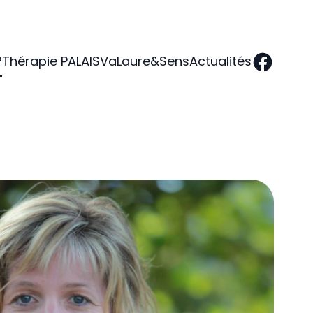
?
Thérapie PALAIS
VaLaure&Sens
Actualités